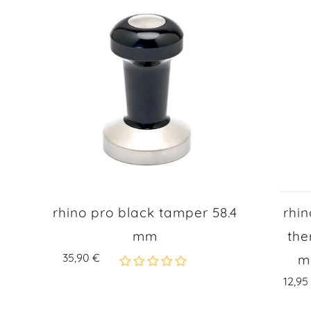
rhino pro black tamper 58.4
rhin
mm
the
35,90 €
m
12,95