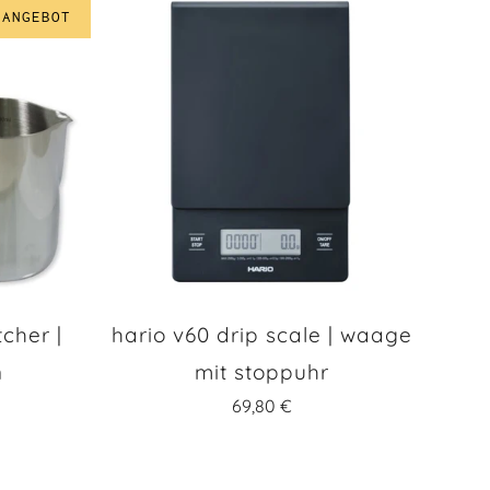
 ANGEBOT
tcher |
hario v60 drip scale | waage
n
mit stoppuhr
69,80 €