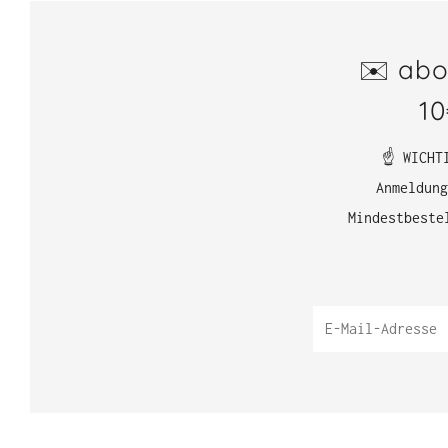
✉️ abo
10
☝️ WICHT
Anmeldung
Mindestbeste