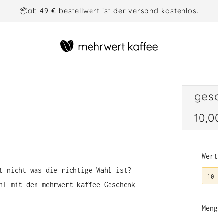
📦ab 49 € bestellwert ist der versand kostenlos.
ges
nor
10,0
prei
Wert
t nicht was die richtige Wahl ist?
10 
hl mit den mehrwert kaffee Geschenk
Meng