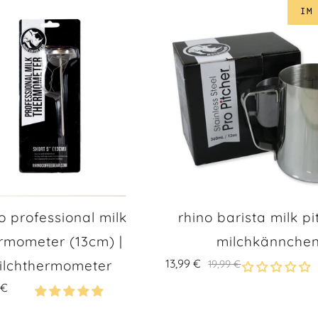
IM
o professional milk
rhino barista milk pi
rmometer (13cm) |
milchkännche
13,99 €
ilchthermometer
19,99 €
 €