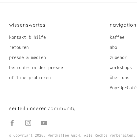
wissenswertes
navigation
kontakt & hilfe
kaffee
retouren
abo
presse & medien
zubehör
berichte in der presse
workshops
offline probieren
über uns
Pop-Up-Café
sei teil unserer community
Facebook
Instagram
YouTube
© Copyright 2026, Wertkaffee GmbH. Alle Rechte vorbehalten.